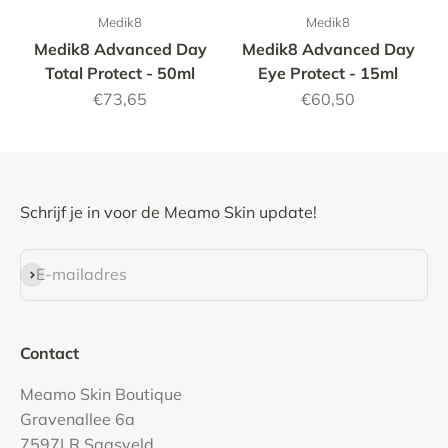
Medik8
Medik8
Medik8 Advanced Day
Medik8 Advanced Day
Total Protect - 50ml
Eye Protect - 15ml
Aanbiedingsprijs
Aanbiedingsprijs
€73,65
€60,50
Schrijf je in voor de Meamo Skin update!
Abonneren
E-mailadres
Contact
Meamo Skin Boutique
Gravenallee 6a
7597LR Saasveld