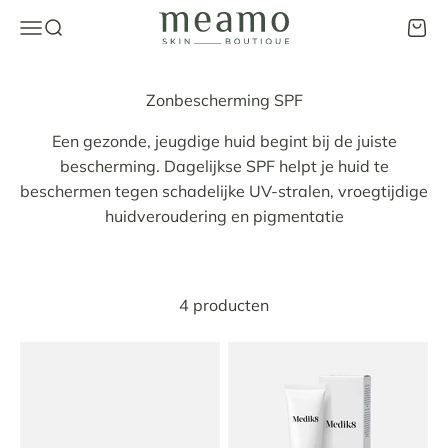
Naar inhoud
Meamo Skin Boutique
Navigatiemenu openen
Zoeken openen
Wink
Een gezonde, jeugdige huid begint bij de juiste
bescherming. Dagelijkse SPF helpt je huid te
beschermen tegen schadelijke UV-stralen, vroegtijdige
huidveroudering en pigmentatie
4 producten